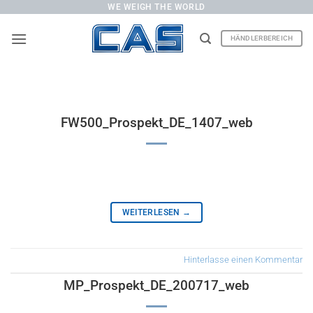
Zum
WE WEIGH THE WORLD
Inhalt
HÄNDLERBEREICH
springen
FW500_Prospekt_DE_1407_web
WEITERLESEN
→
Hinterlasse einen Kommentar
MP_Prospekt_DE_200717_web