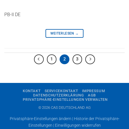
PB-II DE
WEITERLESEN
→
1
2
3
KONTAKT
SERVICEKONTAKT
IMPRESSUM
DATENSCHUTZERKLÄRUNG
AGB
PRIVATSPHÄRE-EINSTELLUNGEN VERWALTEN
© 2026 CAS DEUTSCHLAND AG
Privatsphäre-Einstellungen ändern
|
Historie der Privatsphäre-
Einstellungen
|
Einwilligungen widerrufen