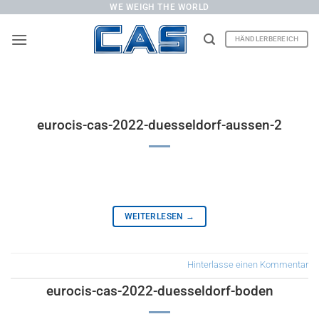
Zum
WE WEIGH THE WORLD
Inhalt
HÄNDLERBEREICH
springen
eurocis-cas-2022-duesseldorf-aussen-2
WEITERLESEN
→
Hinterlasse einen Kommentar
eurocis-cas-2022-duesseldorf-boden